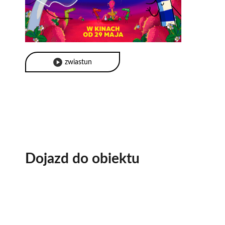
pozytywnej 
bestseller
następujące
została śle
zwiastun
Dojazd do obiektu