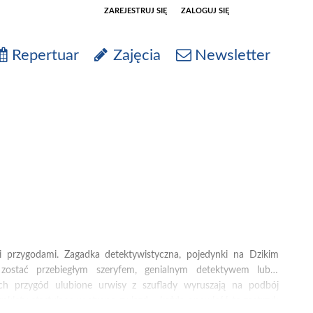
ZAREJESTRUJ SIĘ
ZALOGUJ SIĘ
0
Repertuar
Zajęcia
Newsletter
0,00
PLN
14
53
i przygodami. Zagadka detektywistyczna, pojedynki na Dzikim
ostać przebiegłym szeryfem, genialnym detektywem lub…
ch przygód ulubione urwisy z szuflady wyruszają na podbój
kiety startujące w stronę gwiazd – każda opowieść to zastrzyk