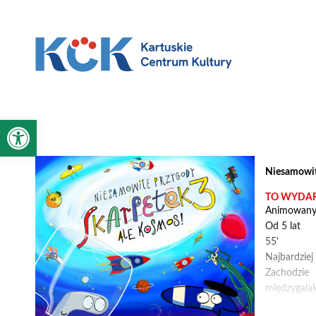
'
'
Otwórz pasek narzędzi
Niesamowite
TO WYDAR
Animowan
Od 5 lat
55'
Najbardzie
Zachodzie
międzygala
nieznanych 