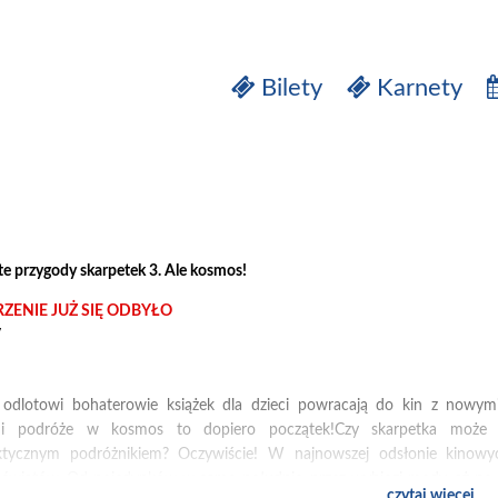
Bilety
Karnety
 przygody skarpetek 3. Ale kosmos!
ZENIE JUŻ SIĘ ODBYŁO
y
j odlotowi bohaterowie książek dla dzieci powracają do kin z nowym
 i podróże w kosmos to dopiero początek!Czy skarpetka może z
ktycznym podróżnikiem? Oczywiście! W najnowszej odsłonie kinowy
światów. Od pojedynków w samo południe, przez wybiegi mody, aż po ra
czytaj więcej