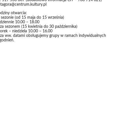
l: 517 536 807 (dodatkowo informacja CIT – 780 714 021)
otagora@centrum.kultury.pl
dziny otwarcia:
sezonie (od 15 maja do 15 września)
dziennie 10.00 – 18.00
za sezonem (15 kwietnia do 30 października)
orek – niedziela 10.00 – 16.00
za ww. datami obsługujemy grupy w ramach indywidualnych
godnień.