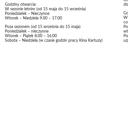
te
Godziny otwarcia:
zl
W sezonie letnim (od 15 maja do 15 września)
Go
Poniedziałek – Nieczynne
W 
Wtorek – Niedziela 9.00 – 17.00
co
Poza sezonem (od 15 września do 15 maja)
Po
Poniedziałek – nieczynne
wt
Wtorek – Piątek 8.00 – 16.00
Po
Sobota – Niedziela (w czasie godzin pracy Kina Kartuzy)
uz