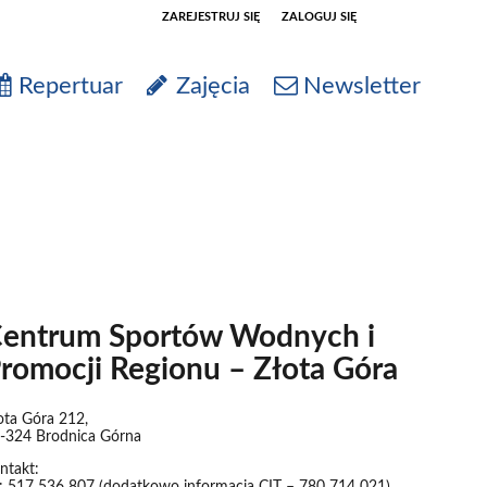
ZAREJESTRUJ SIĘ
ZALOGUJ SIĘ
0
Repertuar
Zajęcia
Newsletter
0,00
PLN
14
52
entrum Sportów Wodnych i
romocji Regionu – Złota Góra
ota Góra 212,
-324 Brodnica Górna
ntakt: