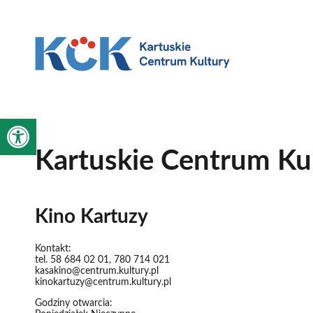
'
'
Otwórz pasek narzędzi
Kartuskie Centrum Ku
Kino Kartuzy
Kontakt:
tel. 58 684 02 01, 780 714 021
kasakino@centrum.kultury.pl
kinokartuzy@centrum.kultury.pl
Godziny otwarcia: